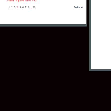
Sabine Lang und Franzi Pohl
1
2
3
4
5
6
7
8
...
26
Weiter ->