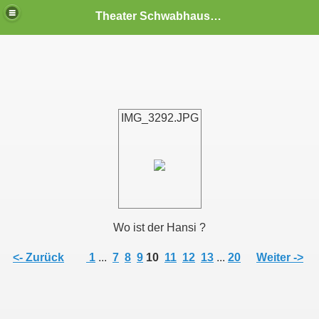
Theater Schwabhausen
IMG_3292.JPG
Wo ist der Hansi ?
<- Zurück
1
...
7
8
9
10
11
12
13
...
20
Weiter ->