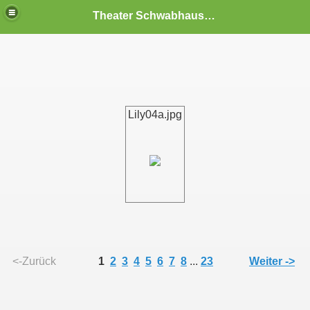
Theater Schwabhausen
Lily04a.jpg
<-Zurück
1
2
3
4
5
6
7
8
...
23
Weiter ->