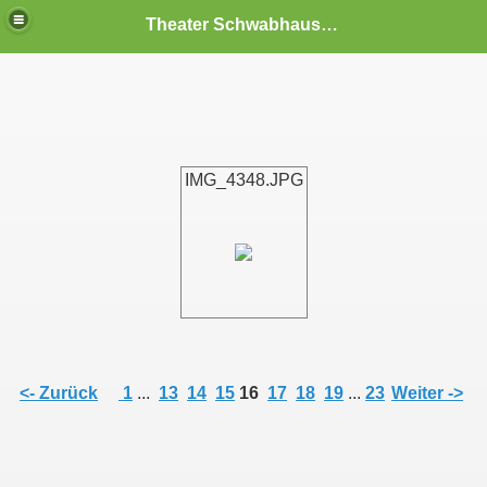
Theater Schwabhausen
IMG_4348.JPG
<- Zurück
1
...
13
14
15
16
17
18
19
...
23
Weiter ->