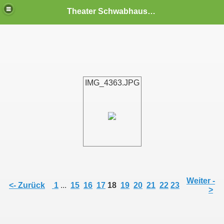
Theater Schwabhausen
IMG_4363.JPG
Weiter -
<- Zurück
1
...
15
16
17
18
19
20
21
22
23
>