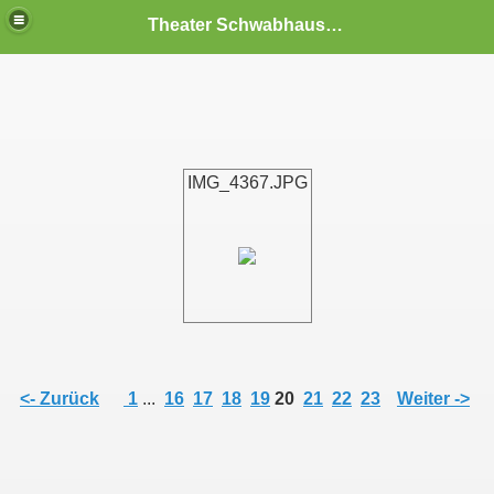
Theater Schwabhausen
IMG_4367.JPG
<- Zurück
1
...
16
17
18
19
20
21
22
23
Weiter ->