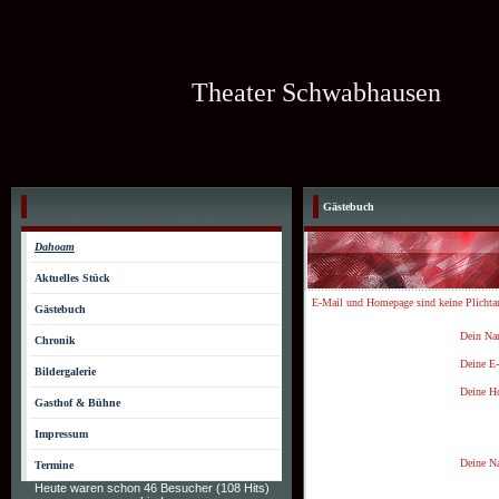
Theater Schwabhausen
Gästebuch
Dahoam
Aktuelles Stück
E-Mail und Homepage sind keine Plichta
Gästebuch
Dein Na
Chronik
Deine E-
Bildergalerie
Deine H
Gasthof & Bühne
Impressum
Deine Na
Termine
Heute waren schon 46 Besucher (108 Hits)