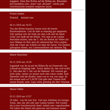
engagiert, leben Ihre Rollen auf der Bühne aus. Besonders
hervorzuheben sind „Anne“ und „Richard“, welche jede
Gesichtsmimik komplett entgleisen lassen.
Pirmin Andrea
PirminA
hotmail.com
-
06.11.2019 um 10:53
Von den Briten kommen immer noch die besten
Boulevardstücke. Und ihr habt es einmalig gut umgesetzt.
Alle spielten sich die Seele aus dem Leib und ihr hattet
sicher viel Spaß auf der Bühne. Wie man ja am Lachen
feststellen konnte, kam der 3. Akt am Besten an! Wobei die
zwei Männer im Bett auch für unheimlichen Witz sorgten.
Aber das Chaos am Schluß war dann die Spitze. Ein rundum
gelungener Abend, mit Lachmuskelkater am nächsten Tag.
Daniel Drieschner
-
05.11.2019 um 14:39
Sagenhaft was ihr da auf der Bühne für ein Feuerwerk von
Lachsalven hingelegt habt. Zuerst dachte ich, das wird nichts
(1. Akt) aber der 3. Akt war der Hammer. Wir wussten gar
nicht mehr, lachen wir immer noch oder schon wieder. Eure
Darsteller sind der Knaller. Anne war so was von super. Ist
die normal auch so? LACH! Und gebt dem Tierarzt bloß
keinen Brandy mehr. Ganz schön gelenkig der Herr Veterinär.
Denise Walter
-
03.11.2019 um 13:37
50 Jahre - was für eine Zeit. Und zum Jubiläum ein lustiges
Stück, dass uns alle sehr zum Lachen brachte. Der Gordon
hat ja eine Gesichtsmimik drauf, einfach zum wegschmeißen.
Wir haben den Abend sehr genossen und kommen immer