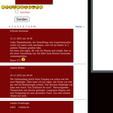
Speichern
1
2
3
4
5
6
7
8
9
10
Weiter ->
Elfriede Kreitmair
-
12.11.2023 um 18:49
Liebe Theaterfreunde, die Vorstellung vom Gspenstermacher
wollte ich zuerst nicht anschauen, weil ich sie bereits in 2
anderen Theatern gesehen habe.
Ich muss nun sagen, Ihr wart die Besten und schade, dass es
die letzte Vorstellung war. Ich hätte Euch Besten Gewissens
weiterempfohlen.
Bravo !!!!!
Jasmin Brehm
-
20.11.2019 um 08:44
Der Sektempfang gleich beim Eingang war schon mal das
erste Highlight. Dann kann ich nur sagen: das Essen war sehr
gut und die Bedienungen schnell. Das absolute Highlight war
dann euer Stück "Ein Schlüssel für zwei". Hervorragendes
Theaterstück und absolut gelungen. Langsamer Beginn und
eine Steigerung bis zum absoluten Chaos. Ein sehr schöner
Abend mit euch.
Sandra Straubinger
SaStr
t-online.de
-