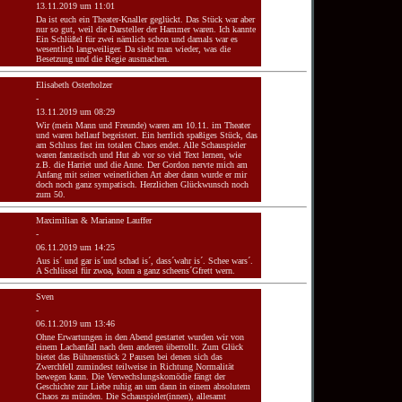
13.11.2019 um 11:01
Da ist euch ein Theater-Knaller geglückt. Das Stück war aber
nur so gut, weil die Darsteller der Hammer waren. Ich kannte
Ein Schlüßel für zwei nämlich schon und damals war es
wesentlich langweiliger. Da sieht man wieder, was die
Besetzung und die Regie ausmachen.
Elisabeth Osterholzer
-
13.11.2019 um 08:29
Wir (mein Mann und Freunde) waren am 10.11. im Theater
und waren hellauf begeistert. Ein herrlich spaßiges Stück, das
am Schluss fast im totalen Chaos endet. Alle Schauspieler
waren fantastisch und Hut ab vor so viel Text lernen, wie
z.B. die Harriet und die Anne. Der Gordon nervte mich am
Anfang mit seiner weinerlichen Art aber dann wurde er mir
doch noch ganz sympatisch. Herzlichen Glückwunsch noch
zum 50.
Maximilian & Marianne Lauffer
-
06.11.2019 um 14:25
Aus is´ und gar is´und schad is´, dass´wahr is´. Schee wars´.
A Schlüssel für zwoa, konn a ganz scheens´Gfrett wern.
Sven
-
06.11.2019 um 13:46
Ohne Erwartungen in den Abend gestartet wurden wir von
einem Lachanfall nach dem anderen überrollt. Zum Glück
bietet das Bühnenstück 2 Pausen bei denen sich das
Zwerchfell zumindest teilweise in Richtung Normalität
bewegen kann. Die Verwechslungskomödie fängt der
Geschichte zur Liebe ruhig an um dann in einem absolutem
Chaos zu münden. Die Schauspieler(innen), allesamt