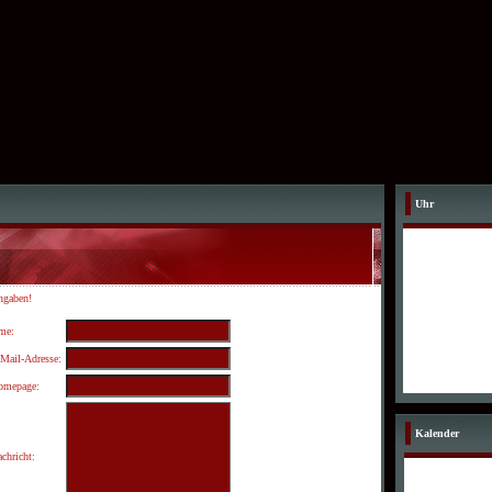
Uhr
ngaben!
me:
Mail-Adresse:
omepage:
Kalender
chricht: