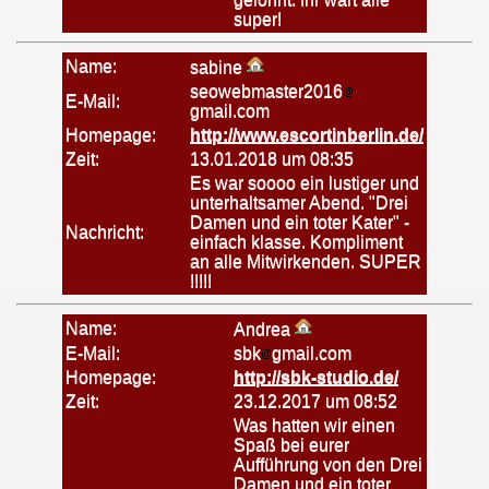
super!
Name:
sabine
seowebmaster2016
E-Mail:
gmail.com
Homepage:
http://www.escortinberlin.de/
Zeit:
13.01.2018 um 08:35
Es war soooo ein lustiger und
unterhaltsamer Abend. "Drei
Damen und ein toter Kater" -
Nachricht:
einfach klasse. Kompliment
an alle Mitwirkenden. SUPER
!!!!!
Name:
Andrea
E-Mail:
sbk
gmail.com
Homepage:
http://sbk-studio.de/
Zeit:
23.12.2017 um 08:52
Was hatten wir einen
Spaß bei eurer
Aufführung von den Drei
Damen und ein toter