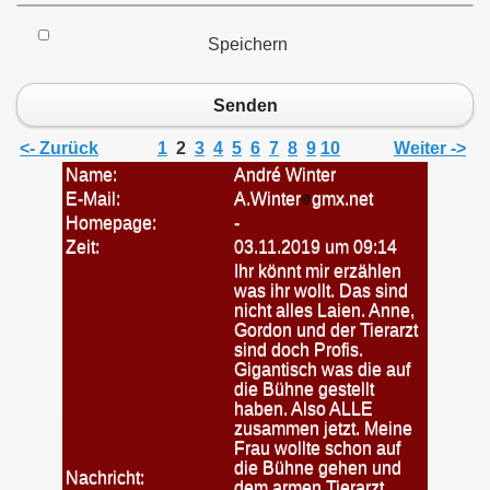
Speichern
Senden
<- Zurück
1
2
3
4
5
6
7
8
9
10
Weiter ->
Name:
André Winter
E-Mail:
A.Winter
gmx.net
Homepage:
-
Zeit:
03.11.2019 um 09:14
Ihr könnt mir erzählen
was ihr wollt. Das sind
nicht alles Laien. Anne,
Gordon und der Tierarzt
sind doch Profis.
Gigantisch was die auf
die Bühne gestellt
haben. Also ALLE
zusammen jetzt. Meine
Frau wollte schon auf
die Bühne gehen und
Nachricht:
dem armen Tierarzt