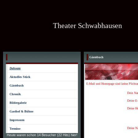
Theater Schwabhausen
Gästebuch
Dahoam
Aktuelles Stück
E-Mail und Homepage sind keine Plichta
Gästebuch
Dein Na
Chronik
Deine E-
Bildergalerie
Deine H
Gasthof & Bühne
Impressum
Deine Na
Termine
Heute waren schon 14 Besucher (22 Hits) hier!