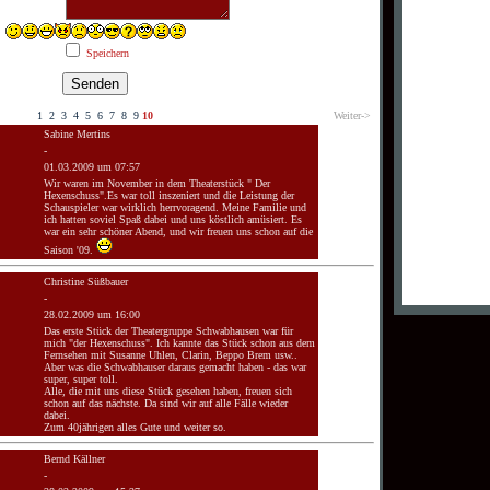
Speichern
1
2
3
4
5
6
7
8
9
10
Weiter->
Sabine Mertins
-
01.03.2009 um 07:57
Wir waren im November in dem Theaterstück " Der
Hexenschuss".Es war toll inszeniert und die Leistung der
Schauspieler war wirklich herrvoragend. Meine Familie und
ich hatten soviel Spaß dabei und uns köstlich amüsiert. Es
war ein sehr schöner Abend, und wir freuen uns schon auf die
Saison '09.
Christine Süßbauer
-
28.02.2009 um 16:00
Das erste Stück der Theatergruppe Schwabhausen war für
mich "der Hexenschuss". Ich kannte das Stück schon aus dem
Fernsehen mit Susanne Uhlen, Clarin, Beppo Brem usw..
Aber was die Schwabhauser daraus gemacht haben - das war
super, super toll.
Alle, die mit uns diese Stück gesehen haben, freuen sich
schon auf das nächste. Da sind wir auf alle Fälle wieder
dabei.
Zum 40jährigen alles Gute und weiter so.
Bernd Källner
-