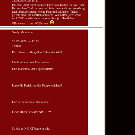
28.02.2009 um 15:27
Ich habe 2008 durch meinen Chef zwei Karten für das Stück
Hexenschuss" bekommen und fuhr dann auch von Augsburg
nach Schwabhausen. Meine Frau und ich haben Tränen
gelacht und uns köstlich amüsiert. Wir hoffen jetzt schon
auch 2009 wieder dabei zu sein! Ach ja : Herzlichen
Glückwunsch zum 40jährigen.
Sandy Meierhöfer
-
17.02.2009 um 12:19
Theater
Das Leben ist die größte Bühne der Welt!
Machmal sind wir Marionetten
Und manchmal der Pupperspieler!
Lerne die Perfektion des Puppenspielers!!
Und sei manchmal Marionette!!
Finde DEIN perfektes SPIEL !!!
So das es NICHT bemerkt wird!