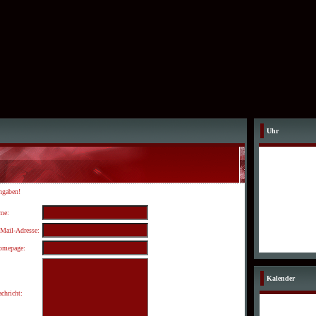
Uhr
ngaben!
me:
Mail-Adresse:
omepage:
Kalender
chricht: